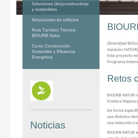
Soluciones (bio)constructivas
y sostenibles
Actuaciones en edificios
BIOUR
Ruta Turístico Técnica
BIOURB Natur
Diversidad BIOcon
Curso Construcción
espacios NATURa
Sostenible y Eficiencia
Este proyecto es
Energética
Programa Interr
Retos 
BIOURB NATUR res
frontera hispano
De forma específi
una dinámica dem
Noticias
una reducción cre
BIOURB NATUR se 