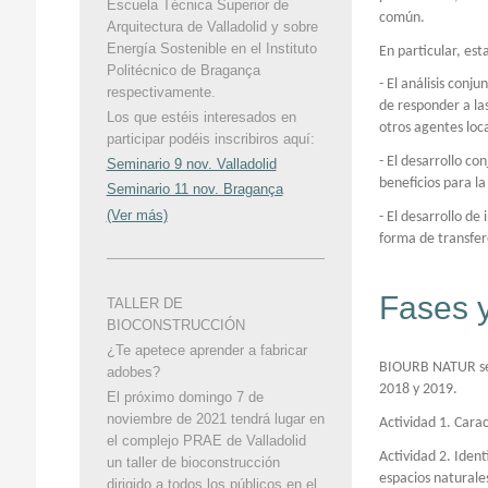
Escuela Técnica Superior de
común.
Arquitectura de Valladolid y sobre
Energía Sostenible en el Instituto
En particular, es
Politécnico de Bragança
- El análisis conj
respectivamente.
de responder a la
Los que estéis interesados en
otros agentes loca
participar podéis inscribiros aquí:
- El desarrollo co
Seminario 9 nov. Valladolid
beneficios para l
Seminario 11 nov. Bragança
(Ver más)
- El desarrollo d
forma de transfer
Fases y
TALLER DE
BIOCONSTRUCCIÓN
¿Te apetece aprender a fabricar
BIOURB NATUR se e
adobes?
2018 y 2019.
El próximo domingo 7 de
noviembre de 2021 tendrá lugar en
Actividad 1. Cara
el complejo PRAE de Valladolid
Actividad 2. Ident
un taller de bioconstrucción
espacios naturale
dirigido a todos los públicos en el