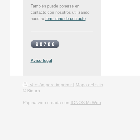
También puede ponerse en
contacto con nosotros utilizando
nuestro
formulario de contacto
.
Aviso legal
Versión para imprimir
|
Mapa del sitio
© Biourb
Página web creada con
IONOS Mi Web
.