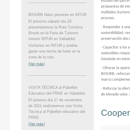
estudio del patrim
propuestas de int
múltiples (turismo
BIOURB Natur presente en INTUR
proceso.
El próximo sábado día 20
- Responder a una
presentaremos la Ruta Turística
sostenibilidad, re
Biourb en la Feria de Turismo
preservación dos 
Interior INTUR en Valladolid.
Visítanos en INTUR y podrás
- Capacitar a los
ganar una noche de hotel en la
sostenibles respo
zona de la ruta.
instalada en estos
(Ver más)
- Ofrecer la opor
BIOURB, reforzand
marco complementa
VISITA TÉCNICA al Pabellón
- Reforzar la ofer
Educativo del PRAE en Valadolid.
de elevado valor,
El próximo día 17 de noviembre
de 2021 realizaremos una Visita
Coopera
Técnica al Pabellón educativo del
PRAE.
(Ver más)