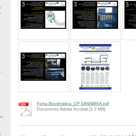
e
o
Ficha Bioclimática_CP SANABRIA.pdf
Documento Adobe Acrobat [1.3 MB]
en
l