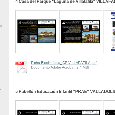
4 Casa del Parque "Laguna de Villafáfila" VILLAFÁ
es
Ficha Bioclimática_CP VILLAFÁFILA.pdf
Documento Adobe Acrobat [2.4 MB]
a
5 Pabellón Educación Infantil "PRAE" VALLADOLID 