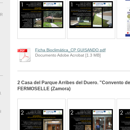
UR
Ficha Bioclimática_CP GUISANDO.pdf
Documento Adobe Acrobat [1.3 MB]
2 Casa del Parque Arribes del Duero. "Convento d
FERMOSELLE (Zamora)
.
l