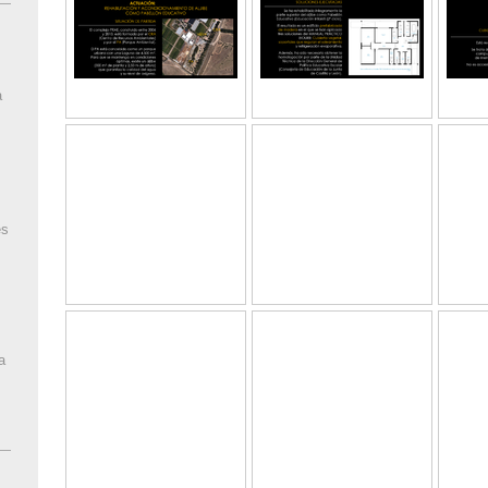
a
es
a