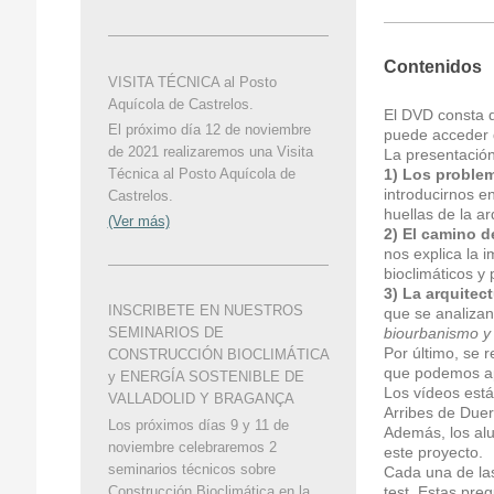
Contenidos
VISITA TÉCNICA al Posto
Aquícola de Castrelos.
El DVD consta d
El próximo día 12 de noviembre
puede acceder 
de 2021 realizaremos una Visita
La presentación
1) Los problem
Técnica al Posto Aquícola de
introducirnos e
Castrelos.
huellas de la ar
(Ver más)
2) El camino de
nos explica la 
bioclimáticos y 
3) La arquitec
INSCRIBETE EN NUESTROS
que se analizan
biourbanismo y 
SEMINARIOS DE
Por último, se 
CONSTRUCCIÓN BIOCLIMÁTICA
que podemos ap
y ENERGÍA SOSTENIBLE DE
Los vídeos está
VALLADOLID Y BRAGANÇA
Arribes de Due
Los próximos días 9 y 11 de
Además, los al
noviembre celebraremos 2
este proyecto.
seminarios técnicos sobre
Cada una de las
Construcción Bioclimática en la
test. Estas pre