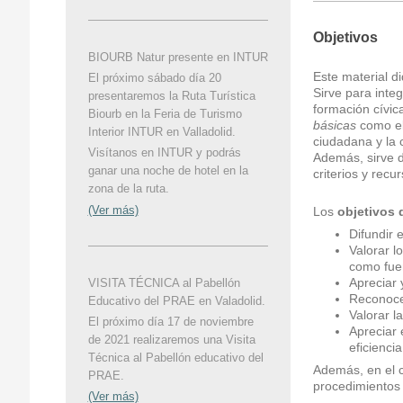
Objetivos
BIOURB Natur presente en INTUR
Este material d
El próximo sábado día 20
Sirve para inte
presentaremos la Ruta Turística
formación cívic
Biourb en la Feria de Turismo
básicas
como el 
Interior INTUR en Valladolid.
ciudadana y la c
Visítanos en INTUR y podrás
Además, sirve
ganar una noche de hotel en la
criterios y rec
zona de la ruta.
(Ver más)
Los
objetivos 
Difundir 
Valorar l
como fuen
Apreciar 
VISITA TÉCNICA al Pabellón
Reconocer
Educativo del PRAE en Valadolid.
Valorar l
El próximo día 17 de noviembre
Apreciar 
de 2021 realizaremos una Visita
eficienci
Técnica al Pabellón educativo del
Además, en el c
PRAE.
procedimientos 
(Ver más)