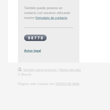
También puede ponerse en
contacto con nosotros utilizando
nuestro
formulario de contacto
.
Aviso legal
Versión para imprimir
|
Mapa del sitio
© Biourb
Página web creada con
IONOS Mi Web
.